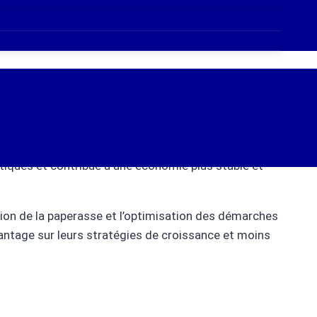
n sur la transmission d’entreprise. Les taux peuvent
er la continuité des petites et moyennes entreprises,
ivent dorénavant prouver leur conformité à un
iques et contribue à une économie plus stable et
ction de la paperasse et l’optimisation des démarches
vantage sur leurs stratégies de croissance et moins