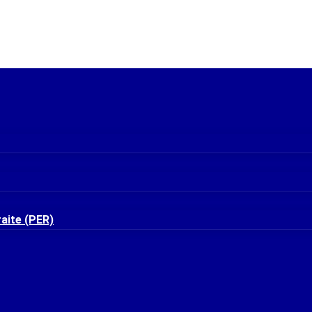
pour la transmission d’entreprise.
raite (PER)
ise est un sujet crucial. Récemment, une nouvelle loi fiscal
tions de cette législation et découvre comment s’y préparer
a Nouvelle Loi Fiscale