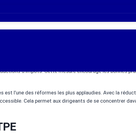
ons
notables, notamment en ce qui concerne les taux d’impositio
reprise et sa taille. C’est une avancée qui vise à encourag
res.
er d’exonérations fiscales ont été révisés. Les entreprises do
éductions d’impôts. Cette mesure encourage les bonnes prat
ves est l’une des réformes les plus applaudies. Avec la rédu
accessible. Cela permet aux dirigeants de se concentrer da
TPE