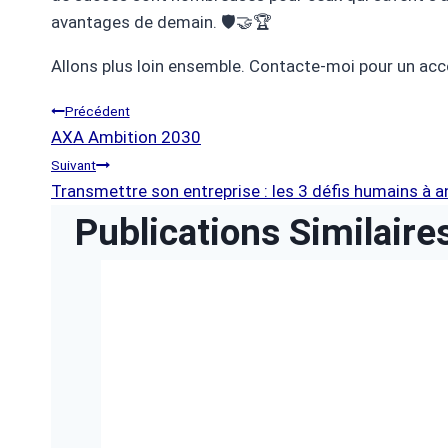
avantages de demain. 🛡️🤝🏆
Allons plus loin ensemble. Contacte-moi pour un ac
Navigation
Précédent
AXA Ambition 2030
De
Suivant
Transmettre son entreprise : les 3 défis humains à an
Publications Similaire
L’article