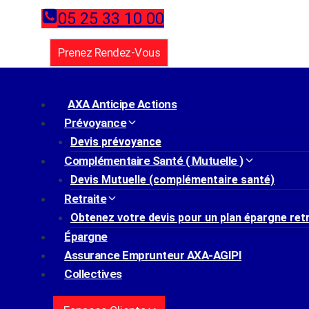
Aller
05 25 33 10 00
au
contenu
Prenez Rendez-Vous
/
Actualités
/
Nouvelle loi fiscale : ce qui change 
Actualités
AXA Anticipe Actions
Prévoyance
Devis prévoyance
Complémentaire Santé ( Mutuelle )
Introduction
Devis Mutuelle (complémentaire santé)
Retraite
Obtenez votre devis pour un plan épargne ret
Dans le monde des affaires, la transmission d’entrepr
Épargne
exactement pour les dirigeants ? Explore les implica
Assurance Emprunteur AXA-AGIPI
Collectives
Les Grandes Lignes De L