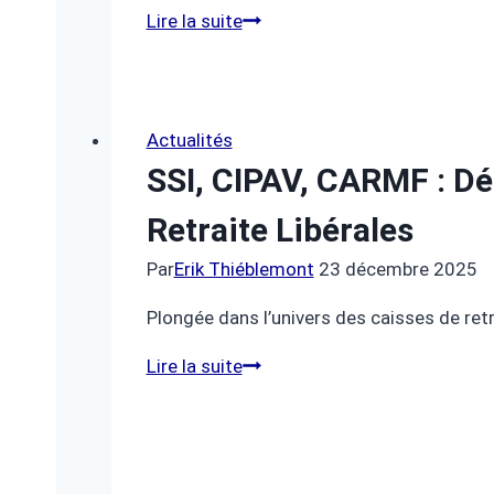
Un
Lire la suite
Foyer
d’Espoir
avec
« Tout
Actualités
le
SSI, CIPAV, CARMF : Dé
monde
Retraite Libérales
contre
le
Par
Erik Thiéblemont
23 décembre 2025
cancer »
Plongée dans l’univers des caisses de ret
SSI,
Lire la suite
CIPAV,
CARMF
:
décoder