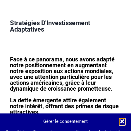
Stratégies D'Investissement
Adaptatives
Face à ce panorama, nous avons adapté
notre positionnement en augmentant
notre exposition aux actions mondiales,
avec une attention particulière pour les
actions américaines, grâce à leur
dynamique de croissance prometteuse.
La
dette émergente
attire également
notre intérêt, offrant des
primes de risque
attractives.
Gérer le consentement
Du côté du crédit, nous maintenons nos
engagements envers les obligations