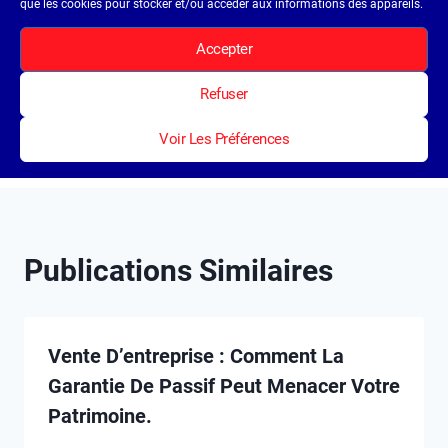
que les cookies pour stocker et/ou accéder aux informations des appareils.
PRÉCÉDENT
SUIVANT
Accepter
Perspectives des
Le MSCI et le CAC40
Marchés Financiers en
Décryptés en Chiffres
Refuser
2024 : Entre Espoir et
Clés
Prudence
Voir Les Préférences
Publications Similaires
Vente D’entreprise : Comment La
Garantie De Passif Peut Menacer Votre
Patrimoine.