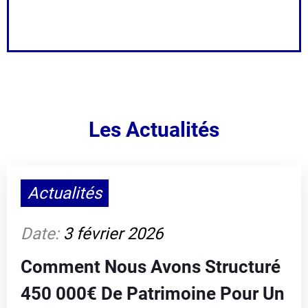
Assurance emprunteur AXA-AGIPI
Les Actualités
Économisez jusqu'à 17000 € sur
votre assurance emprunteur
Actualités
Réaliser votre simulation
Date:
3 février 2026
Comment Nous Avons Structuré
450 000€ De Patrimoine Pour Un