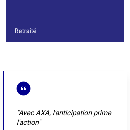
Retraité
Vous êtes retraité ou que la retraite est un sujet de réflexion.
"Avec AXA, l'anticipation prime
l'action"