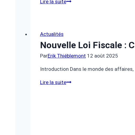
Rendements
Lire la suite
AGIPI
2025
:
fonds
Actualités
en
Nouvelle Loi Fiscale :
euros
Par
Erik Thiéblemont
12 août 2025
et
euro-
Introduction Dans le monde des affaires, l
croissance
Nouvelle
Lire la suite
en
loi
hausse
fiscale
:
ce
qui
change