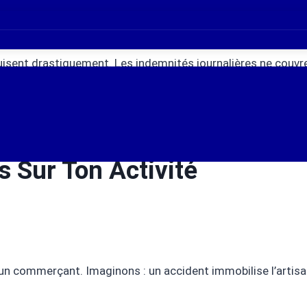
idien pour faire prospérer ton entreprise. Mais sais-tu que 
on sécurité sociale de base demeure partiellement suffisante
isent drastiquement. Les indemnités journalières ne couvrent
 complexes.
ue ce soit par une mutuelle, un contrat prévoyance ou une as
nt tes finances.
 Sur Ton Activité
n commerçant. Imaginons : un accident immobilise l’artisan,