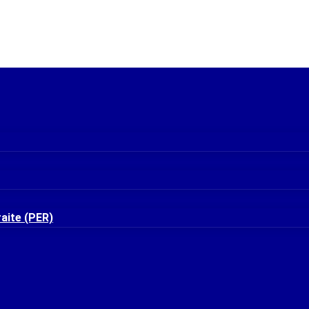
 votre régime obligatoire ne vous protège qu’à 40% en cas 
gime Obligatoire Pour Les 
raite (PER)