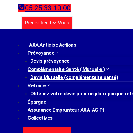
Aller
05 25 33 10 00
au
contenu
Prenez Rendez-Vous
/
Actualités
/
Artisans et commerçants : pourquoi
Actualités
AXA Anticipe Actions
Prévoyance
Devis prévoyance
Complémentaire Santé ( Mutuelle )
Les Insuffisances Du Ré
Devis Mutuelle (complémentaire santé)
Retraite
Commerçants
Obtenez votre devis pour un plan épargne ret
Épargne
Protection limitée à 40%
Assurance Emprunteur AXA-AGIPI
Risque financier pour votre entreprise
Collectives
Importance des solutions complémentaires