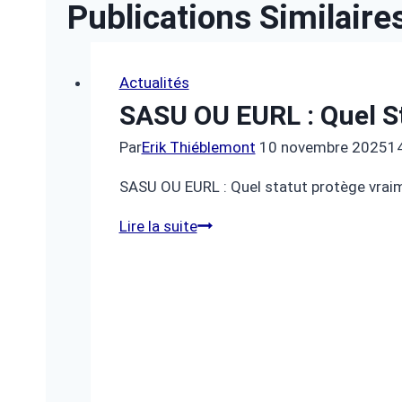
Publications Similaire
L’article
Actualités
SASU OU EURL : Quel S
Par
Erik Thiéblemont
10 novembre 2025
1
SASU OU EURL : Quel statut protège vraim
SASU
Lire la suite
oU
EURL
:
quel
statut
protège
vraiment