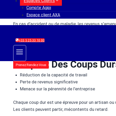
Espaces Clients
En tant qu’artisan ou commerçant, tu te bats au quot
Compte Agipi
de coup dur ? Oui, c’est surprenant, mais la protecti
Espace client AXA
En cas d’accident ou de maladie, les revenus s’amenu
démarches administratives peuvent être lourdes et
+33 5 25 33 10 00
Il est donc crucial d’envisager d’autres solutions. Q
permettent de sécuriser ton avenir tout en protégea
L’impact Des Coups Durs
Prenez Rendez-Vous
Réduction de la capacité de travail
Perte de revenus significative
Menace sur la pérennité de l’entreprise
Chaque coup dur est une épreuve pour un artisan ou u
Les clients peuvent partir, mécontents du retard.