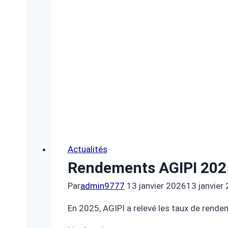
votre
patrimoine
personnel
?
Actualités
Rendements AGIPI 2025
Par
admin9777
13 janvier 2026
13 janvier
En 2025, AGIPI a relevé les taux de rend