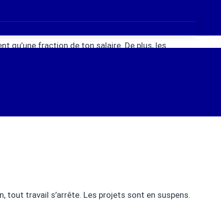
le régime obligatoire ne te protège qu’à 40% en cas
.
 qu’une fraction de ton salaire. De plus, les
surance professionnelle, plusieurs options
 tout travail s’arrête. Les projets sont en suspens.