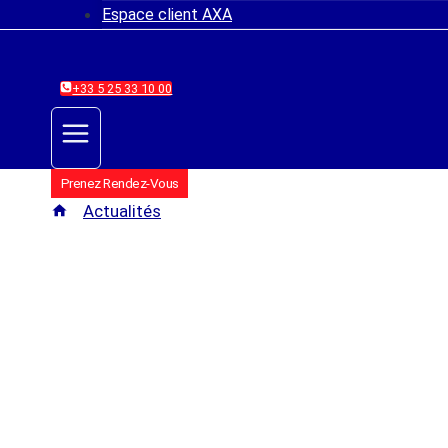
Espace client AXA
+33 5 25 33 10 00
Prenez Rendez-Vous
/
Actualités
/
AXA en 2023 : Une Année de Résulta
Actualités