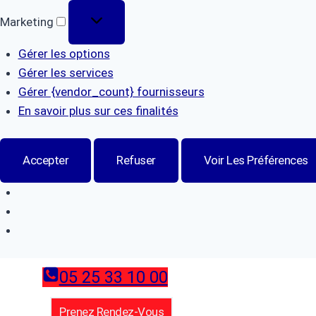
Marketing
Marketing
Gérer les options
Gérer les services
Gérer {vendor_count} fournisseurs
En savoir plus sur ces finalités
Accepter
Refuser
Voir Les Préférences
Aller
05 25 33 10 00
au
contenu
Prenez Rendez-Vous