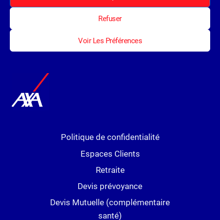
stimulée par la…
Refuser
CROISSANCE
LIRE LA SUITE
ÉCONOMIQUE
Voir Les Préférences
DE
LA
CHINE
AU
PREMIER
TRIMESTRE
2024
Politique de confidentialité
Espaces Clients
Retraite
Devis prévoyance
Devis Mutuelle (complémentaire
santé)