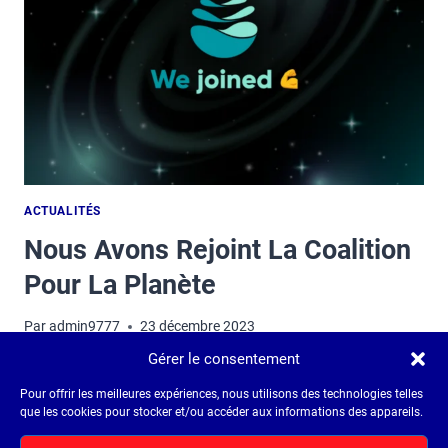
ACTUALITÉS
Nous Avons Rejoint La Coalition
Pour La Planète
Par
admin9777
23 décembre 2023
Gérer le consentement
Le Cabinet Thiéblemont devient associé de Team For
The Planet !
Pour offrir les meilleures expériences, nous utilisons des technologies telles
que les cookies pour stocker et/ou accéder aux informations des appareils.
NOUS
LIRE LA SUITE