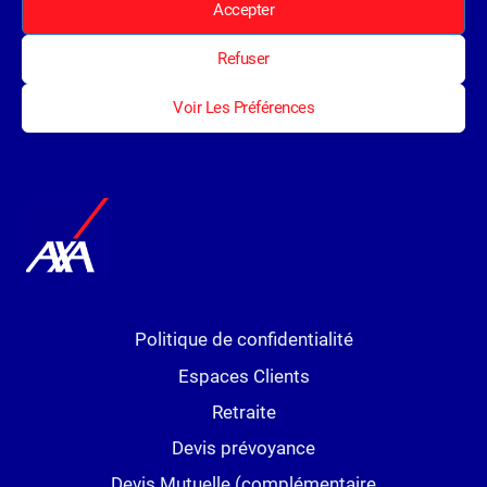
Accepter
AVONS
REJOINT
LA
Refuser
Navigation
Page
1
2
3
COALITION
POUR
Voir Les Préférences
précédente
De
LA
PLANÈTE
Page
Politique de confidentialité
Espaces Clients
Retraite
Devis prévoyance
Devis Mutuelle (complémentaire